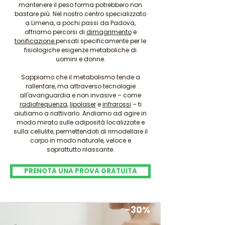
mantenere il peso forma potrebbero non
bastare più. Nel nostro centro specializzato
a Limena, a pochi passi da Padova,
offriamo percorsi di
dimagrimento
e
tonificazione
pensati specificamente per le
fisiologiche esigenze metaboliche di
uomini e donne.
Sappiamo che il metabolismo tende a
rallentare, ma attraverso tecnologie
all'avanguardia e non invasive – come
radiofrequenza
,
lipolaser
e
infrarossi
– ti
aiutiamo a riattivarlo. Andiamo ad agire in
modo mirato sulle adiposità localizzate e
sulla cellulite, permettendoti di rimodellare il
corpo in modo naturale, veloce e
soprattutto rilassante.
PRENOTA UNA PROVA GRATUITA
-30%