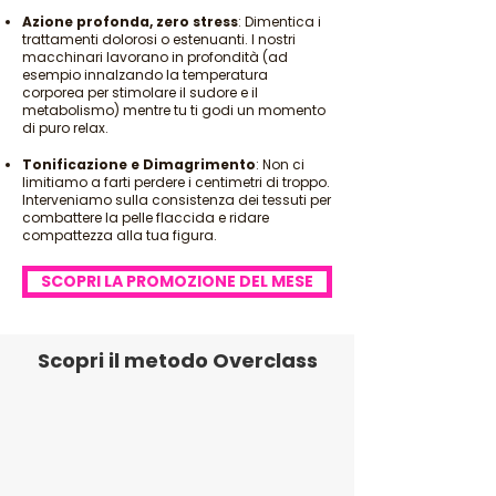
Azione profonda, zero stress
: Dimentica i
trattamenti dolorosi o estenuanti. I nostri
macchinari lavorano in profondità (ad
esempio innalzando la temperatura
corporea per stimolare il sudore e il
metabolismo) mentre tu ti godi un momento
di puro relax.
Tonificazione e Dimagrimento
: Non ci
limitiamo a farti perdere i centimetri di troppo.
Interveniamo sulla consistenza dei tessuti per
combattere la pelle flaccida e ridare
compattezza alla tua figura.
SCOPRI LA PROMOZIONE DEL MESE
Scopri il metodo Overclass