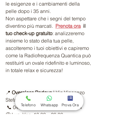
le esigenze e i cambiamenti della 
pelle dopo i 35 anni.
Non aspettare che i segni del tempo 
diventino più marcati.  
Prenota ora
 il 
tuo check-up gratuito
: analizzeremo 
insieme lo stato della tua pelle, 
ascolteremo i tuoi obiettivi e capiremo 
come la Radiofrequenza Quantica può 
restituirti un ovale ridefinito e luminoso, 
in totale relax e sicurezza!
📍 
Overclass Padova
 | Via Vincenzo 
Stefano Breda, 27 – Limena (PD)
Telefono
Whatsapp
Prova Ora
 📞 049 884 3273 | 📱 350 1345534 
🕒 Lun–Ven: 10:00 – 20:00
Tecnologie Non Invasive
Lipolaser e infrarossi
elasticità cutanea
Tonicità pelle matura
Trattamenti estetici avanzati