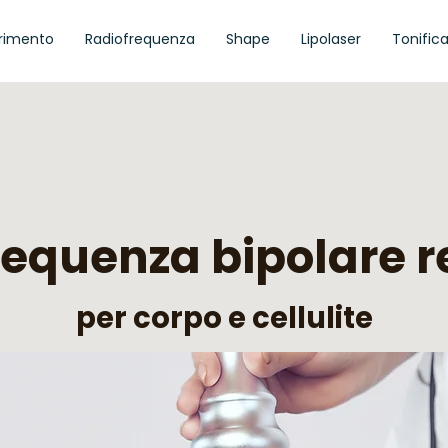
rimento
Radiofrequenza
Shape
Lipolaser
Tonific
equenza bipolare r
per corpo e cellulite