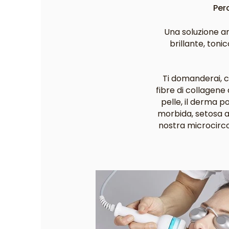
Per
Una soluzione an
brillante, toni
Ti domanderai, c
fibre di collagene 
pelle, il derma p
morbida, setosa al
nostra microcircol