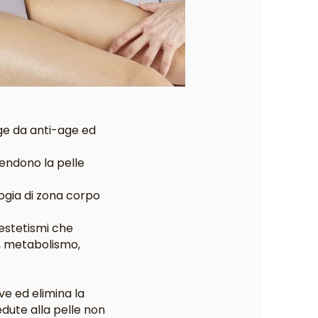
nge da anti-age ed
rendono la pelle
logia di zona corpo
nestetismi che
, metabolismo,
ve ed elimina la
edute alla pelle non