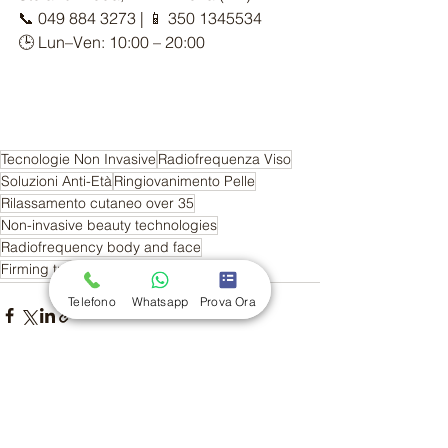
📞 049 884 3273 | 📱 350 1345534
🕒 Lun–Ven: 10:00 – 20:00
Tecnologie Non Invasive
Radiofrequenza Viso
Soluzioni Anti-Età
Ringiovanimento Pelle
Rilassamento cutaneo over 35
Non-invasive beauty technologies
Radiofrequency body and face
Firming treatments Padova
Telefono
Whatsapp
Prova Ora
Mostra tutti
Post recenti