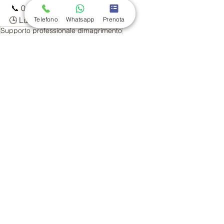
 📞 049 884 3273 | 📱 350 1345534 
🕒 Lun–Ven: 10:00 – 20:00
Telefono
Whatsapp
Prenota
Supporto professionale dimagrimento
Menopausa e gestione del peso
Dimagrire in menopausa
Alimentazione menopausa
Tonificazione post-menopausa
Benessere donna over 50
Strategie dimagrimento menopausa
Cambiamenti ormonali e peso
Rimedi per metabolismo lento
Trattamenti non invasivi menopausa
Mostra tutti
Post recenti