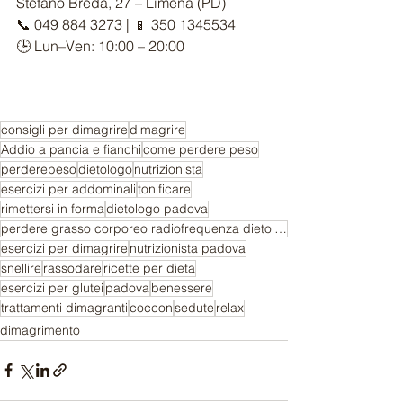
Stefano Breda, 27 – Limena (PD)
📞 049 884 3273 | 📱 350 1345534
🕒 Lun–Ven: 10:00 – 20:00
consigli per dimagrire
dimagrire
Addio a pancia e fianchi
come perdere peso
perderepeso
dietologo
nutrizionista
esercizi per addominali
tonificare
rimettersi in forma
dietologo padova
perdere grasso corporeo radiofrequenza dietologo nutrizionista
esercizi per dimagrire
nutrizionista padova
snellire
rassodare
ricette per dieta
esercizi per glutei
padova
benessere
trattamenti dimagranti
coccon
sedute
relax
dimagrimento